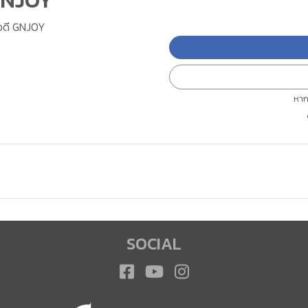
รไอดี GNJOY
หาก
SOCIAL