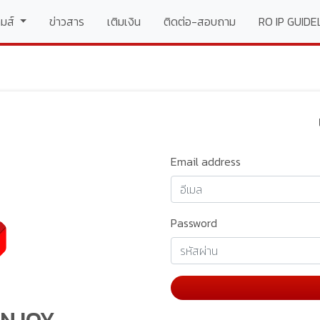
t)
กมส์
ข่าวสาร
เติมเงิน
ติดต่อ-สอบถาม
RO IP GUIDE
Email address
Password
 GNJOY