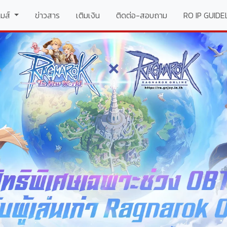
t)
กมส์
ข่าวสาร
เติมเงิน
ติดต่อ-สอบถาม
RO IP GUIDE