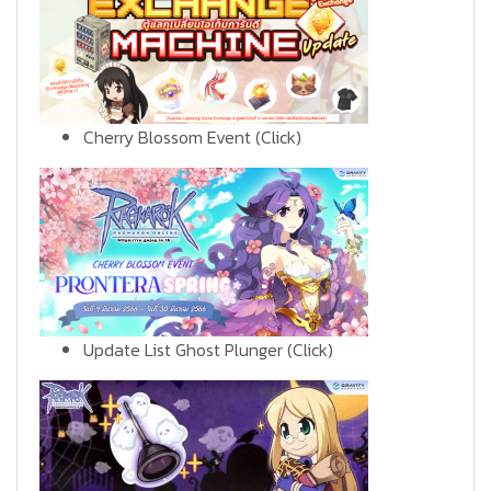
Cherry Blossom Event
(Click)
Update List Ghost Plunger
(Click)