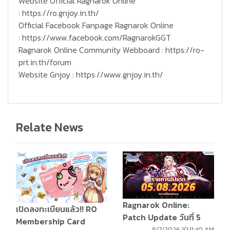
Website Official Ragnarok Online
:
https://ro.gnjoy.in.th/
Official Facebook Fanpage Ragnarok Online
:
https://www.facebook.com/RagnarokGGT
Ragnarok Online Community Webboard :
https://ro-
prt.in.th/forum
Website Gnjoy :
https://www.gnjoy.in.th/
Relate News
Ragnarok Online:
เปิดลงทะเบียนแล้ว!! RO
Patch Update วันที่ 5
Membership Card
สิงหาคม 2569
8/7/2026 10:11:40 AM