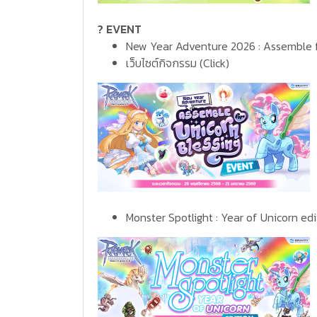
? EVENT
New Year Adventure 2026 : Assemble f
เว็บไซต์กิจกรรม
(Click)
Monster Spotlight : Year of Unicorn edi