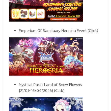
Emperium Of Sanctuary Herosria Event
(Click)
Mystical Pass : Land of Snow Flowers
{21/01~16/04/2026}
(Click)