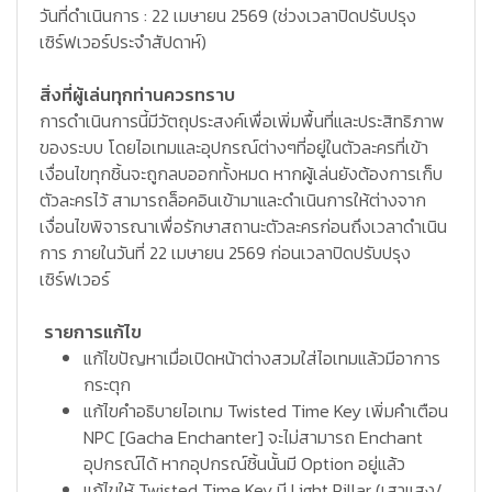
วันที่ดำเนินการ : 22 เมษายน 2569 (ช่วงเวลาปิดปรับปรุง
เซิร์ฟเวอร์ประจำสัปดาห์)
สิ่งที่ผู้เล่นทุกท่านควรทราบ
การดำเนินการนี้มีวัตถุประสงค์เพื่อเพิ่มพื้นที่และประสิทธิภาพ
ของระบบ โดยไอเทมและอุปกรณ์ต่างๆที่อยู่ในตัวละครที่เข้า
เงื่อนไขทุกชิ้นจะถูกลบออกทั้งหมด หากผู้เล่นยังต้องการเก็บ
ตัวละครไว้ สามารถล็อคอินเข้ามาและดำเนินการให้ต่างจาก
เงื่อนไขพิจารณาเพื่อรักษาสถานะตัวละครก่อนถึงเวลาดำเนิน
การ ภายในวันที่ 22 เมษายน 2569 ก่อนเวลาปิดปรับปรุง
เซิร์ฟเวอร์
รายการแก้ไข
แก้ไขปัญหาเมื่อเปิดหน้าต่างสวมใส่ไอเทมแล้วมีอาการ
กระตุก
แก้ไขคำอธิบายไอเทม Twisted Time Key เพิ่มคำเตือน
NPC [Gacha Enchanter] จะไม่สามารถ Enchant
อุปกรณ์ได้ หากอุปกรณ์ชิ้นนั้นมี Option อยู่แล้ว
แก้ไขให้ Twisted Time Key มี Light Pillar (เสาแสง/